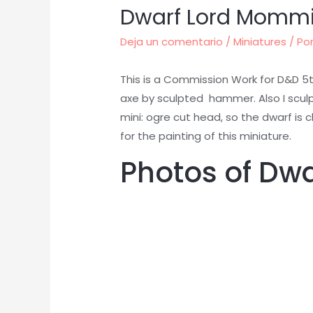
Dwarf Lord Mommi
Deja un comentario
/
Miniatures
/ Po
This is a Commission Work for D&D 5t
axe by sculpted hammer. Also I sculpt
mini: ogre cut head, so the dwarf is 
for the painting of this miniature.
Photos of Dw