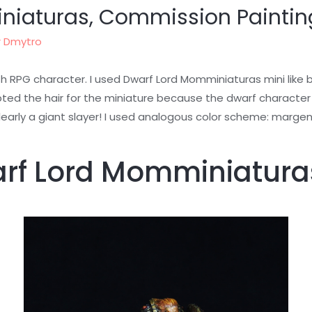
niaturas, Commission Paintin
r
Dmytro
h RPG character. I used Dwarf Lord Momminiaturas mini like 
ed the hair for the miniature because the dwarf character is
clearly a giant slayer! I used analogous color scheme: marge
arf Lord Momminiatura