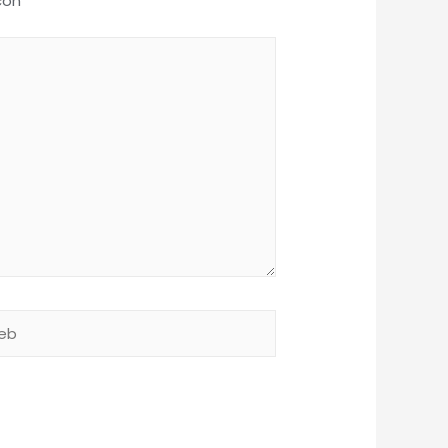
 con
*
b