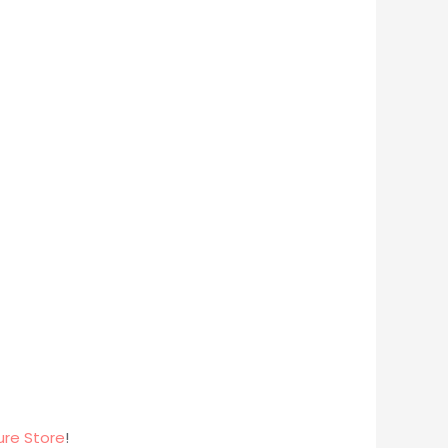
ure Store
!