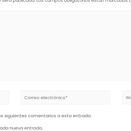
o será publicada.
Los campos obligatorios están marcados
Correo
We
electrónico*
los siguientes comentarios a esta entrada.
 cada nueva entrada.